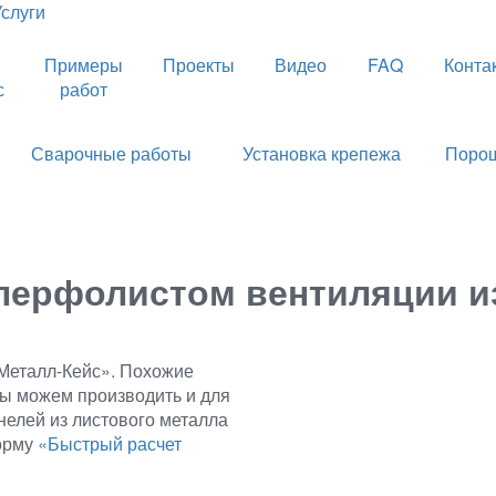
Услуги
Примеры
Проекты
Видео
FAQ
Конта
с
работ
Сварочные работы
Установка крепежа
Порош
перфолистом вентиляции и
«Металл-Кейс». Похожие
мы можем производить и для
нелей из листового металла
орму
«Быстрый расчет