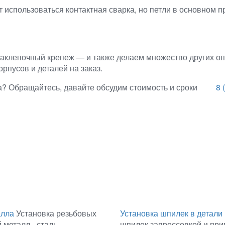
т использоваться контактная сварка, но петли в основном 
аклепочный крепеж — и также делаем множество других опе
рпусов и деталей на заказ.
а? Обращайтесь, давайте обсудим стоимость и сроки
8 
алла
Установка резьбовых
Установка шпилек в детали 
 металл - сталь,
шпилек запрессовкой и прив