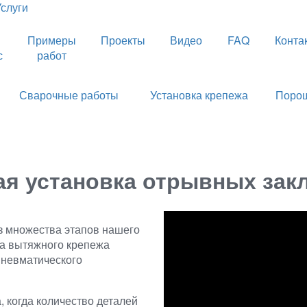
Услуги
Примеры
Проекты
Видео
FAQ
Конта
с
работ
Сварочные работы
Установка крепежа
Порош
ая установка отрывных зак
з множества этапов нашего
ка вытяжного крепежа
пневматического
 когда количество деталей