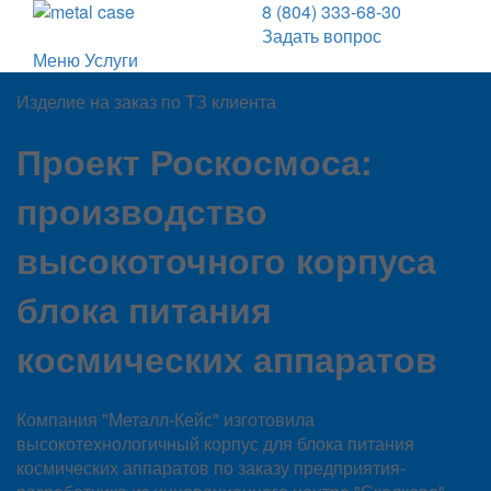
8 (804) 333-68-30
Задать вопрос
Меню
Услуги
Изделие на заказ по ТЗ клиента
Проект Роскосмоса:
производство
высокоточного корпуса
блока питания
космических аппаратов
Компания "Металл-Кейс" изготовила
высокотехнологичный корпус для блока питания
космических аппаратов по заказу предприятия-