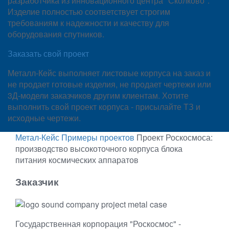
разработчика из инновационного центра "Сколково".
Изделие полностью соответствует строгим
требованиям к надежности и качеству для
оборудования спутников.
Заказать свой проект
Металл-Кейс выполняет листовые корпуса на заказ и
не продает готовые изделия, не продает чертежи или
3Д-модели заказчиков другим клиентам. Хотите
выполнить свой проект корпуса - присылайте ТЗ и
исходные чертежи.
Метал-Кейс
Примеры проектов
Проект Роскосмоса:
производство высокоточного корпуса блока
питания космических аппаратов
Заказчик
Государственная корпорация "Роскосмос" -