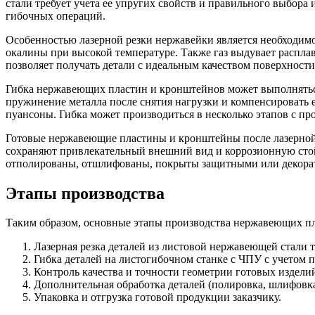
стали требует учета ее упругих свойств и правильного выбора
гибочных операций.
Особенностью лазерной резки нержавейки является необходимос
окалины при высокой температуре. Также газ выдувает расплав
позволяет получать детали с идеальным качеством поверхности
Гибка нержавеющих пластин и кронштейнов может выполняться 
пружинение металла после снятия нагрузки и компенсировать 
пуансоны. Гибка может производиться в несколько этапов с 
Готовые нержавеющие пластины и кронштейны после лазерной 
сохраняют привлекательный внешний вид и коррозионную стой
отполированы, отшлифованы, покрыты защитными или декор
Этапы производства
Таким образом, основные этапы производства нержавеющих п
Лазерная резка деталей из листовой нержавеющей стали т
Гибка деталей на листогибочном станке с ЧПУ с учетом 
Контроль качества и точности геометрии готовых издели
Дополнительная обработка деталей (полировка, шлифовка
Упаковка и отгрузка готовой продукции заказчику.