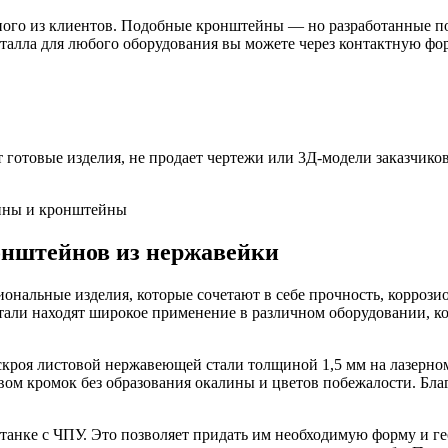
ого из клиентов. Подобные кронштейны — но разработанные по
еталла для любого оборудования вы можете через контактную ф
т готовые изделия, не продает чертежи или 3Д-модели заказчико
ины и кронштейны
онштейнов из нержавейки
нальные изделия, которые сочетают в себе прочность, коррози
тали находят широкое применение в различном оборудовании, ко
кроя листовой нержавеющей стали толщиной 1,5 мм на лазерном с
вом кромок без образования окалины и цветов побежалости. Бл
танке с ЧПУ. Это позволяет придать им необходимую форму и г