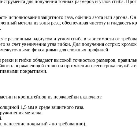
 инструмента для получения точных размеров и углов сгиба. Про
ть использования защитного газа, обычно азота или аргона. Он
ленный металл из зоны реза, обеспечивая чистоту и гладкость 
.
с различным радиусом и углом сгиба в зависимости от требова
его за счет увеличения угла гибки. Для получения острых кром
промежуточными фиксациями для сложных профилей.
резки и гибки обладают высокой точностью размеров, правильн
кость нержавеющей стали на протяжении всего срока службы и
ативными покрытиями.
ластин и кронштейнов из нержавейки включают:
олщиной 1,5 мм в среде защитного газа.
пружинения металла.
й.
, нанесение покрытий - по требованию).