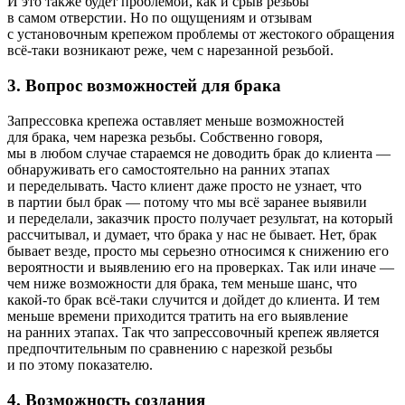
И это также будет проблемой, как и срыв резьбы
в самом отверстии. Но по ощущениям и отзывам
с установочным крепежом проблемы от жестокого обращения
всё‑таки возникают реже, чем с нарезанной резьбой.
3. Вопрос возможностей для брака
Запрессовка крепежа оставляет меньше возможностей
для брака, чем нарезка резьбы. Собственно говоря,
мы в любом случае стараемся не доводить брак до клиента —
обнаруживать его самостоятельно на ранних этапах
и переделывать. Часто клиент даже просто не узнает, что
в партии был брак — потому что мы всё заранее выявили
и переделали, заказчик просто получает результат, на который
рассчитывал, и думает, что брака у нас не бывает. Нет, брак
бывает везде, просто мы серьезно относимся к снижению его
вероятности и выявлению его на проверках. Так или иначе —
чем ниже возможности для брака, тем меньше шанс, что
какой‑то брак всё‑таки случится и дойдет до клиента. И тем
меньше времени приходится тратить на его выявление
на ранних этапах. Так что запрессовочный крепеж является
предпочтительным по сравнению с нарезкой резьбы
и по этому показателю.
4. Возможность создания