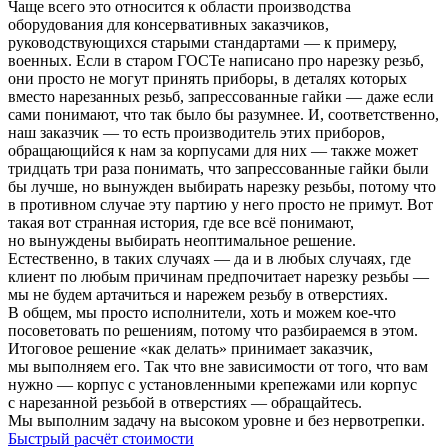
Чаще всего это относится к области производства
оборудования для консервативных заказчиков,
руководствующихся старыми стандартами — к примеру,
военных. Если в старом ГОСТе написано про нарезку резьб,
они просто не могут принять приборы, в деталях которых
вместо нарезанных резьб, запрессованные гайки — даже если
сами понимают, что так было бы разумнее. И, соответственно,
наш заказчик — то есть производитель этих приборов,
обращающийся к нам за корпусами для них — также может
тридцать три раза понимать, что запрессованные гайки были
бы лучше, но вынужден выбирать нарезку резьбы, потому что
в противном случае эту партию у него просто не примут. Вот
такая вот странная история, где все всё понимают,
но вынуждены выбирать неоптимальное решение.
Естественно, в таких случаях — да и в любых случаях, где
клиент по любым причинам предпочитает нарезку резьбы —
мы не будем артачиться и нарежем резьбу в отверстиях.
В общем, мы просто исполнители, хоть и можем кое‑что
посоветовать по решениям, потому что разбираемся в этом.
Итоговое решение «как делать» принимает заказчик,
мы выполняем его. Так что вне зависимости от того, что вам
нужно — корпус с установленными крепежами или корпус
с нарезанной резьбой в отверстиях — обращайтесь.
Мы выполним задачу на высоком уровне и без нервотрепки.
Быстрый расчёт стоимости